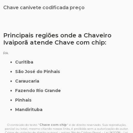
Chave canivete codificada preço
Principais regiões onde a Chaveiro
Ivaiporã atende Chave com chip:
PA
Curitiba
São José do Pinhais
Caraucaria
Fazendo Rio Grande
Pinhais
Mandirituba
O conteúdo do texto "
Chave com chip
" é de direito reservado. Sua reprodução,
parcial ou total, mesmo citando nossos links, é proibida sem a autorização do autor.
Crime de violação de direito autoral – artigo 184 do Código Penal –
Lei 9610/98 - Lei