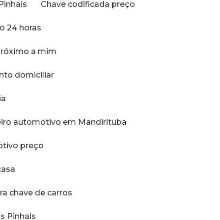
Pinhais
Chave codificada preço
ro 24 horas
 próximo a mim
nto domiciliar
ia
eiro automotivo em Mandirituba
otivo preço
casa
ara chave de carros
s Pinhais