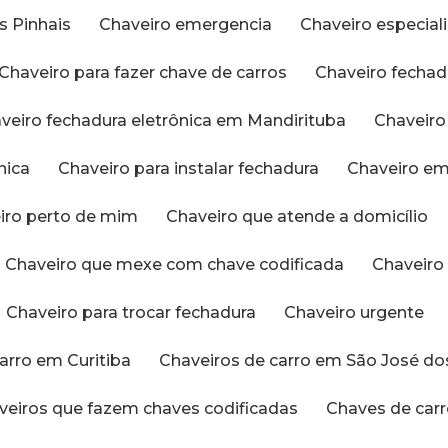
s Pinhais
Chaveiro emergencia
Chaveiro especia
Chaveiro para fazer chave de carros
Chaveiro fechad
aveiro fechadura eletrônica em Mandirituba
Chaveir
nica
Chaveiro para instalar fechadura
Chaveiro e
eiro perto de mim
Chaveiro que atende a domicílio
Chaveiro que mexe com chave codificada
Chaveir
Chaveiro para trocar fechadura
Chaveiro urgente
carro em Curitiba
Chaveiros de carro em São José do
aveiros que fazem chaves codificadas
Chaves de car