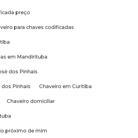
ificada preço
aveiro para chaves codificadas
tiba
adas em Mandirituba
osé dos Pinhais
é dos Pinhais
Chaveiro em Curitiba
Chaveiro domiciliar
ituba
ilio próximo de mim