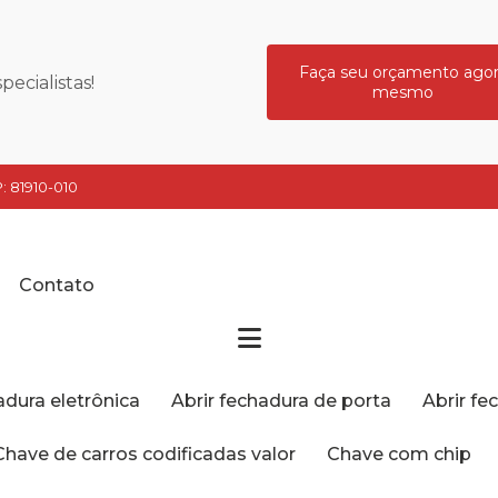
Faça seu orçamento ago
ecialistas!
mesmo
: 81910-010
Contato
hadura eletrônica
Abrir fechadura de porta
Abrir f
Chave de carros codificadas valor
Chave com chip