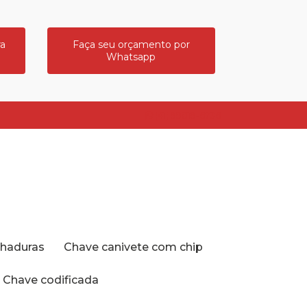
ra
Faça seu orçamento por
Whatsapp
(41) 99819-6736
echaduras
Chave canivete com chip
Chave codificada