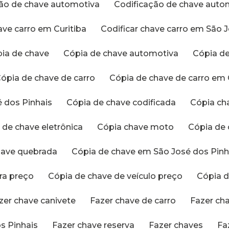
ação de chave automotiva
Codificação de chave aut
have carro em Curitiba
Codificar chave carro em São 
pia de chave
Cópia de chave automotiva
Cópia 
Cópia de chave de carro
Cópia de chave de carro em 
é dos Pinhais
Cópia de chave codificada
Cópia c
a de chave eletrônica
Cópia chave moto
Cópia de
chave quebrada
Cópia de chave em São José dos Pinh
tra preço
Cópia de chave de veículo preço
Cópia
azer chave canivete
Fazer chave de carro
Fazer ch
s Pinhais
Fazer chave reserva
Fazer chaves
F