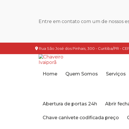
Entre em contato com um de nossos esp
Rua São José dos Pinhais, 300 - Curitiba/PR - CEP
Home
Quem Somos
Serviços
Abertura de portas 24h
Abrir fec
Chave canivete codificada preço