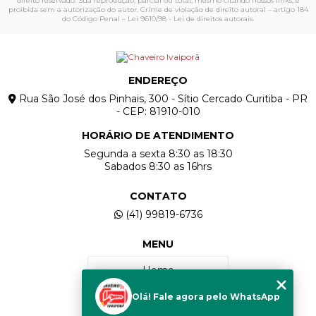
direito reservado. Sua reprodução, parcial ou total, mesmo citando nossos links, é
proibida sem a autorização do autor. Crime de violação de direito autoral – artigo 184
do Código Penal –
Lei 9610/98 - Lei de direitos autorais
.
ENDEREÇO
Rua São José dos Pinhais, 300 - Sítio Cercado Curitiba - PR
- CEP: 81910-010
HORÁRIO DE ATENDIMENTO
Segunda a sexta 8:30 as 18:30
Sabados 8:30 as 16hrs
CONTATO
(41) 99819-6736
MENU
Home
Olá! Fale agora pelo WhatsApp
Quem Somos