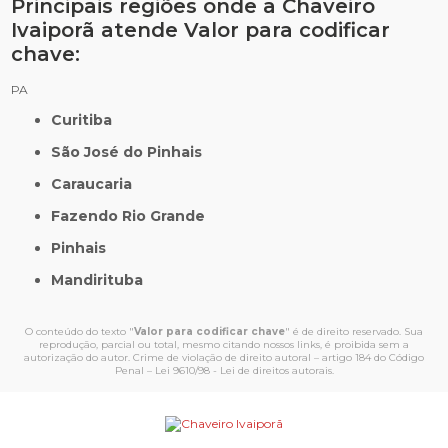
Principais regiões onde a Chaveiro
Ivaiporã atende Valor para codificar
chave:
PA
Curitiba
São José do Pinhais
Caraucaria
Fazendo Rio Grande
Pinhais
Mandirituba
O conteúdo do texto "
Valor para codificar chave
" é de direito reservado. Sua
reprodução, parcial ou total, mesmo citando nossos links, é proibida sem a
autorização do autor. Crime de violação de direito autoral – artigo 184 do Código
Penal –
Lei 9610/98 - Lei de direitos autorais
.