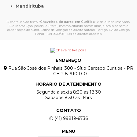
Mandirituba
O conteúdo do texto "
Chaveiros de carro em Curitiba
" é de direito reservado.
Sua reprodução, parcial ou total, mesmo citando nossos links, é proibida sem a
autorização do autor. Crime de violação de direito autoral – artigo 184 do Código
Penal –
Lei 9610/98 - Lei de direitos autorais
.
ENDEREÇO
Rua São José dos Pinhais, 300 - Sítio Cercado Curitiba - PR
- CEP: 81910-010
HORÁRIO DE ATENDIMENTO
Segunda a sexta 8:30 as 18:30
Sabados 8:30 as 16hrs
CONTATO
(41) 99819-6736
MENU