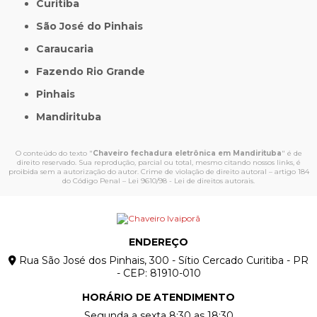
Curitiba
São José do Pinhais
Caraucaria
Fazendo Rio Grande
Pinhais
Mandirituba
O conteúdo do texto "
Chaveiro fechadura eletrônica em Mandirituba
" é de
direito reservado. Sua reprodução, parcial ou total, mesmo citando nossos links, é
proibida sem a autorização do autor. Crime de violação de direito autoral – artigo 184
do Código Penal –
Lei 9610/98 - Lei de direitos autorais
.
ENDEREÇO
Rua São José dos Pinhais, 300 - Sítio Cercado Curitiba - PR
- CEP: 81910-010
HORÁRIO DE ATENDIMENTO
Segunda a sexta 8:30 as 18:30