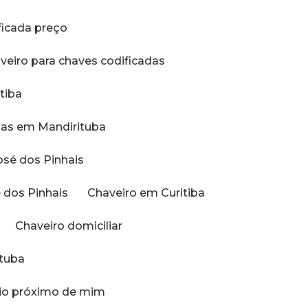
ificada preço
aveiro para chaves codificadas
tiba
adas em Mandirituba
osé dos Pinhais
é dos Pinhais
Chaveiro em Curitiba
Chaveiro domiciliar
ituba
ilio próximo de mim