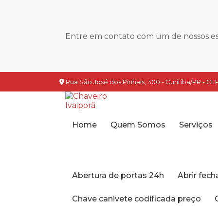
Entre em contato com um de nossos esp
Rua São José dos Pinhais, 300 - Curitiba/PR - CEP
Home
Quem Somos
Serviços
Abertura de portas 24h
Abrir fec
Chave canivete codificada preço