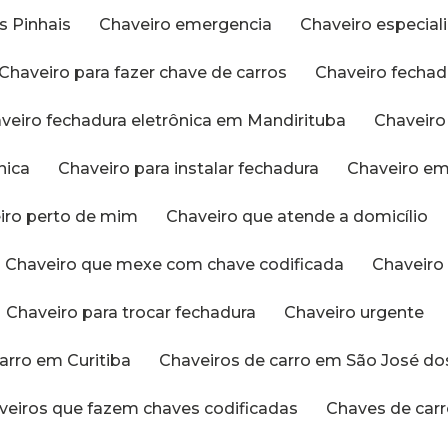
s Pinhais
Chaveiro emergencia
Chaveiro especia
Chaveiro para fazer chave de carros
Chaveiro fechad
aveiro fechadura eletrônica em Mandirituba
Chaveir
nica
Chaveiro para instalar fechadura
Chaveiro e
eiro perto de mim
Chaveiro que atende a domicílio
Chaveiro que mexe com chave codificada
Chaveir
Chaveiro para trocar fechadura
Chaveiro urgente
carro em Curitiba
Chaveiros de carro em São José do
aveiros que fazem chaves codificadas
Chaves de car