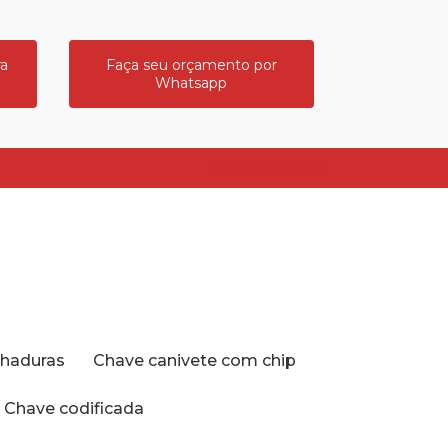
ra
Faça seu orçamento por
Whatsapp
(41) 99819-6736
echaduras
Chave canivete com chip
Chave codificada