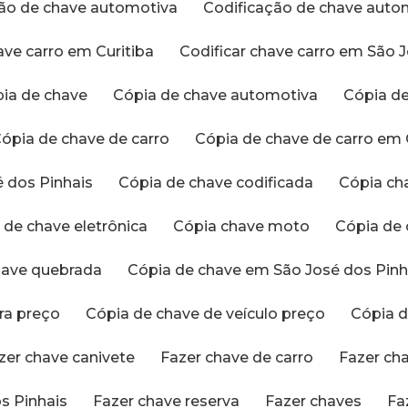
ação de chave automotiva
Codificação de chave aut
have carro em Curitiba
Codificar chave carro em São 
pia de chave
Cópia de chave automotiva
Cópia 
Cópia de chave de carro
Cópia de chave de carro em 
é dos Pinhais
Cópia de chave codificada
Cópia c
a de chave eletrônica
Cópia chave moto
Cópia de
chave quebrada
Cópia de chave em São José dos Pinh
tra preço
Cópia de chave de veículo preço
Cópia
azer chave canivete
Fazer chave de carro
Fazer ch
s Pinhais
Fazer chave reserva
Fazer chaves
F