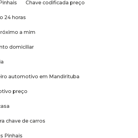
Pinhais
Chave codificada preço
ro 24 horas
 próximo a mim
nto domiciliar
ia
eiro automotivo em Mandirituba
otivo preço
casa
ara chave de carros
s Pinhais