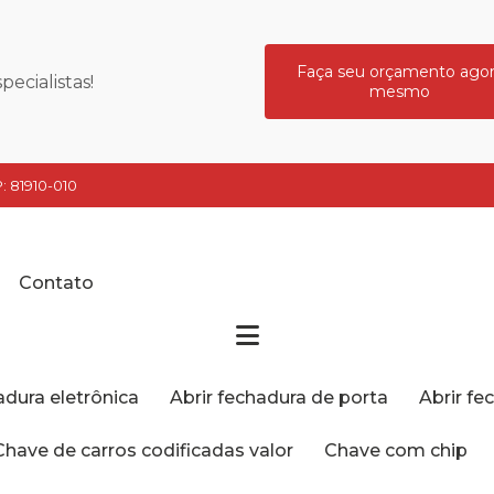
Faça seu orçamento ago
ecialistas!
mesmo
: 81910-010
Contato
hadura eletrônica
Abrir fechadura de porta
Abrir f
Chave de carros codificadas valor
Chave com chip