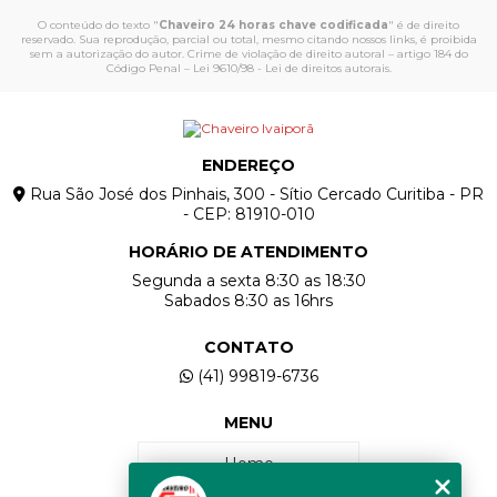
O conteúdo do texto "
Chaveiro 24 horas chave codificada
" é de direito
reservado. Sua reprodução, parcial ou total, mesmo citando nossos links, é proibida
sem a autorização do autor. Crime de violação de direito autoral – artigo 184 do
Código Penal –
Lei 9610/98 - Lei de direitos autorais
.
ENDEREÇO
Rua São José dos Pinhais, 300 - Sítio Cercado Curitiba - PR
- CEP: 81910-010
HORÁRIO DE ATENDIMENTO
Segunda a sexta 8:30 as 18:30
Sabados 8:30 as 16hrs
CONTATO
(41) 99819-6736
MENU
Home