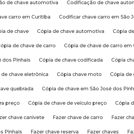
ação de chave automotiva
Codificação de chave aut
have carro em Curitiba
Codificar chave carro em São 
pia de chave
Cópia de chave automotiva
Cópia 
Cópia de chave de carro
Cópia de chave de carro em 
é dos Pinhais
Cópia de chave codificada
Cópia c
a de chave eletrônica
Cópia chave moto
Cópia de
chave quebrada
Cópia de chave em São José dos Pinh
tra preço
Cópia de chave de veículo preço
Cópia
azer chave canivete
Fazer chave de carro
Fazer ch
s Pinhais
Fazer chave reserva
Fazer chaves
F