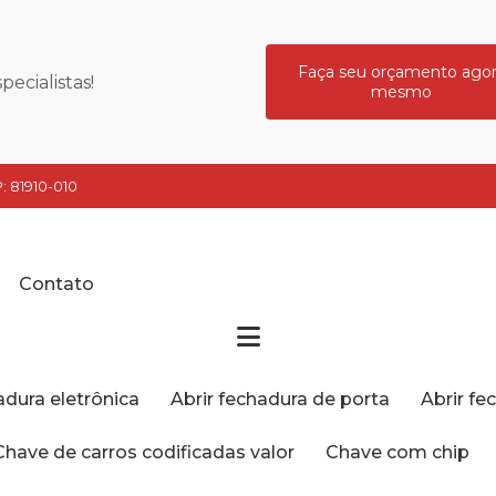
Faça seu orçamento ago
ecialistas!
mesmo
: 81910-010
Contato
hadura eletrônica
Abrir fechadura de porta
Abrir f
Chave de carros codificadas valor
Chave com chip