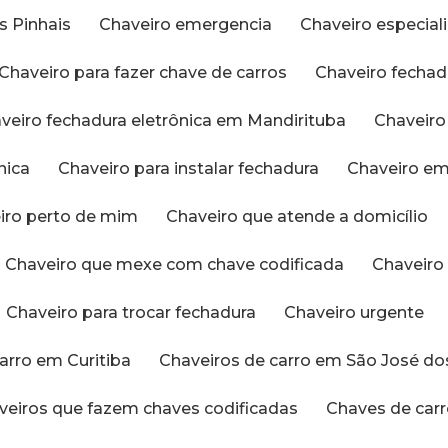
s Pinhais
Chaveiro emergencia
Chaveiro especia
Chaveiro para fazer chave de carros
Chaveiro fechad
aveiro fechadura eletrônica em Mandirituba
Chaveir
nica
Chaveiro para instalar fechadura
Chaveiro e
eiro perto de mim
Chaveiro que atende a domicílio
Chaveiro que mexe com chave codificada
Chaveir
Chaveiro para trocar fechadura
Chaveiro urgente
carro em Curitiba
Chaveiros de carro em São José do
aveiros que fazem chaves codificadas
Chaves de car