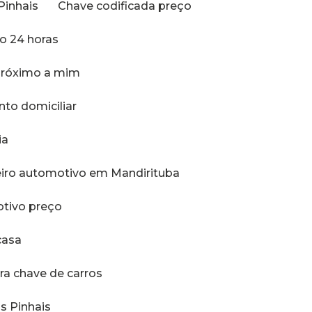
Pinhais
Chave codificada preço
ro 24 horas
 próximo a mim
nto domiciliar
ia
eiro automotivo em Mandirituba
otivo preço
casa
ara chave de carros
s Pinhais