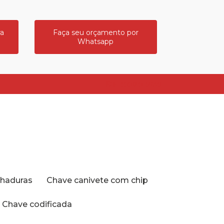
ra
Faça seu orçamento por
Whatsapp
(41) 99819-6736
echaduras
Chave canivete com chip
Chave codificada