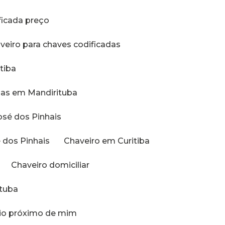
ificada preço
aveiro para chaves codificadas
tiba
adas em Mandirituba
osé dos Pinhais
é dos Pinhais
Chaveiro em Curitiba
Chaveiro domiciliar
ituba
ilio próximo de mim