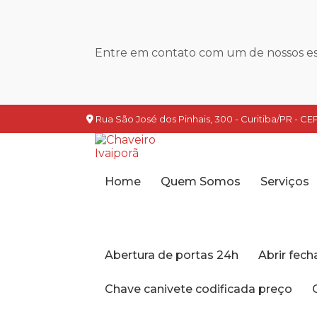
Entre em contato com um de nossos esp
Rua São José dos Pinhais, 300 - Curitiba/PR - CEP
Home
Quem Somos
Serviços
Abertura de portas 24h
Abrir fec
Chave canivete codificada preço