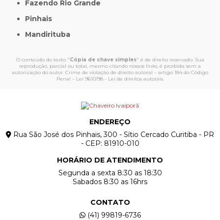
Fazendo Rio Grande
Pinhais
Mandirituba
O conteúdo do texto "
Cópia de chave simples
" é de direito reservado. Sua
reprodução, parcial ou total, mesmo citando nossos links, é proibida sem a
autorização do autor. Crime de violação de direito autoral – artigo 184 do Código
Penal –
Lei 9610/98 - Lei de direitos autorais
.
ENDEREÇO
Rua São José dos Pinhais, 300 - Sítio Cercado Curitiba - PR
- CEP: 81910-010
HORÁRIO DE ATENDIMENTO
Segunda a sexta 8:30 as 18:30
Sabados 8:30 as 16hrs
CONTATO
(41) 99819-6736