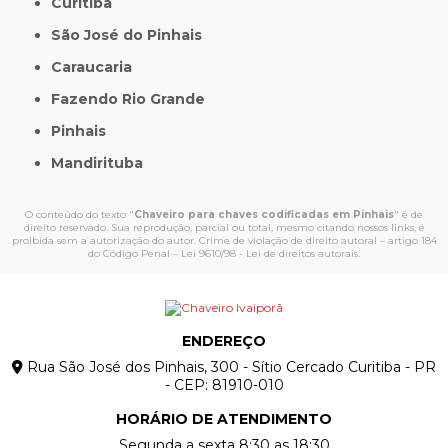
Curitiba
São José do Pinhais
Caraucaria
Fazendo Rio Grande
Pinhais
Mandirituba
O conteúdo do texto "
Chaveiro para chaves codificadas em Pinhais
" é de
direito reservado. Sua reprodução, parcial ou total, mesmo citando nossos links, é
proibida sem a autorização do autor. Crime de violação de direito autoral – artigo 184
do Código Penal –
Lei 9610/98 - Lei de direitos autorais
.
ENDEREÇO
Rua São José dos Pinhais, 300 - Sítio Cercado Curitiba - PR
- CEP: 81910-010
HORÁRIO DE ATENDIMENTO
Segunda a sexta 8:30 as 18:30