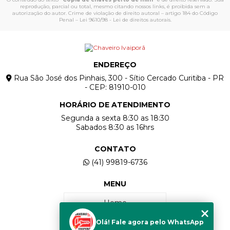
reprodução, parcial ou total, mesmo citando nossos links, é proibida sem a
autorização do autor. Crime de violação de direito autoral – artigo 184 do Código
Penal –
Lei 9610/98 - Lei de direitos autorais
.
ENDEREÇO
Rua São José dos Pinhais, 300 - Sítio Cercado Curitiba - PR
- CEP: 81910-010
HORÁRIO DE ATENDIMENTO
Segunda a sexta 8:30 as 18:30
Sabados 8:30 as 16hrs
CONTATO
(41) 99819-6736
MENU
Home
Olá! Fale agora pelo WhatsApp
Quem Somos